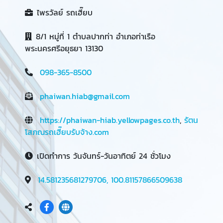
ไพรวัลย์ รถเฮี๊ยบ
8/1 หมู่ที่ 1 ตำบลปากท่า อำเภอท่าเรือ
พระนครศรีอยุธยา 13130
098-365-8500
phaiwan.hiab@gmail.com
https://phaiwan-hiab.yellowpages.co.th
,
รัตน
โสภณรถเฮี๊ยบรับจ้าง.com
เปิดทำการ วันจันทร์-วันอาทิตย์ 24 ชั่วโมง
14.581235681279706, 100.81157866509638