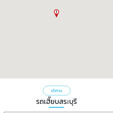
นำทาง
รถเฮี๊ยบสระบุรี