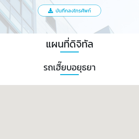
บันทึกลงโทรศัพท์
แผนที่ดิจิทัล
รถเฮี๊ยบอยุธยา