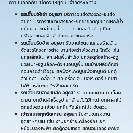
ความปลอดภัย ไม่ติดวันหยุด ไม่จำกัดระยะทาง
รถเฮี๊ยบให้เช่า อยุธยา
บริการขนส่งสิ่งของ-ขนส่ง
สินค้า บริการขนย้ายสิ่งของ-ยกย้ายวัตถุขนาดใหญ่น้ำ
หนักมาก ขนส่งหอน้ำบาดาล ขนส่งสินค้าอุปโภค
บริโภค ขนส่งสินค้าอันตราย ขนส่งเรือ
รถเฮี๊ยบรับจ้าง อยุธยา
รับงานไซต์งานก่อสร้างบ้าน
จัดสรรโครงการต่าง งานก่อสร้างโรงงาน-โกดัง เช่น
ยกเหล็กเส้น ยกแผ่นพื้นสำเร็จ ยกวัสดุก่อสร้าง-อิฐ
มวลเบา-อิฐบล็อก-ตัวหนอนปูพื้น ขนย้ายผลิตภัณฑ์
คอนกรีตสำเร็จรูป ยกพ็อกเก็ตปูนเพื่อเทปูนต์ ยกตู้
สำนักงานเคลื่อนที่ ยกเครื่องเจนเนอเรเตอร์ ยกเสา
ไฟฟ้าเหล็ก-เสาไฟฟ้าคอนกรีต
รถเฮี๊ยบรับจ้างขนส่ง อยุธยา
รับงานยกย้ายบ้านน็อค
ดาวน์ ยกบ้านสำเร็จรูป ยกย้ายต้นไม้ใหญ่ ยกศาลาไม้
ตกแต่งสวนหย่อม ยกหินก้อนใหญ่ประดับสวน
เช่ารถบรรทุกติดเครน อยุธยา
รับงานในโรงงาน
อุตสาหกรรม เช่น งานยกย้ายเครื่องจักร ยก
หม้อแปลงไฟฟ้า ยกตู้คอนโทรล ยกบอยเลอร์ ยกชิล